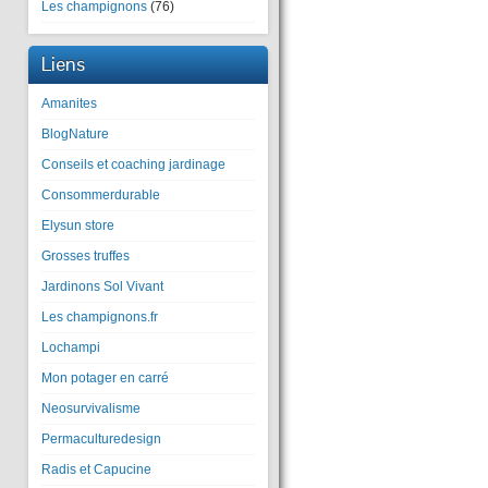
Les champignons
(76)
Liens
Amanites
BlogNature
Conseils et coaching jardinage
Consommerdurable
Elysun store
Grosses truffes
Jardinons Sol Vivant
Les champignons.fr
Lochampi
Mon potager en carré
Neosurvivalisme
Permaculturedesign
Radis et Capucine