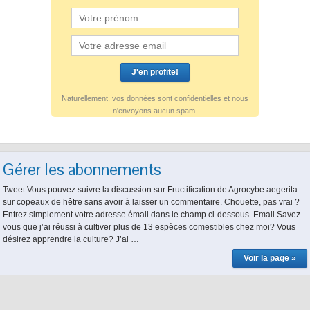
Naturellement, vos données sont confidentielles et nous
n'envoyons aucun spam.
Gérer les abonnements
Tweet Vous pouvez suivre la discussion sur Fructification de Agrocybe aegerita
sur copeaux de hêtre sans avoir à laisser un commentaire. Chouette, pas vrai ?
Entrez simplement votre adresse émail dans le champ ci-dessous. Email Savez
vous que j’ai réussi à cultiver plus de 13 espèces comestibles chez moi? Vous
désirez apprendre la culture? J’ai …
Voir la page »