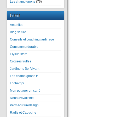
Les champignons
(76)
Liens
Amanites
BlogNature
Conseils et coaching jardinage
Consommerdurable
Elysun store
Grosses truffes
Jardinons Sol Vivant
Les champignons.fr
Lochampi
Mon potager en carré
Neosurvivalisme
Permaculturedesign
Radis et Capucine