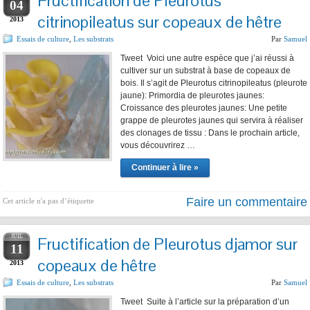
Fructification de Pleurotus
04
citrinopileatus sur copeaux de hêtre
2013
Essais de culture
,
Les substrats
Par
Samuel
Tweet Voici une autre espèce que j’ai réussi à
cultiver sur un substrat à base de copeaux de
bois. Il s’agit de Pleurotus citrinopileatus (pleurote
jaune): Primordia de pleurotes jaunes:
Croissance des pleurotes jaunes: Une petite
grappe de pleurotes jaunes qui servira à réaliser
des clonages de tissu : Dans le prochain article,
vous découvrirez …
Continuer à lire »
Faire un commentaire
Cet article n'a pas d’étiquette
JUIL
Fructification de Pleurotus djamor sur
11
copeaux de hêtre
2013
Essais de culture
,
Les substrats
Par
Samuel
Tweet Suite à l’article sur la préparation d’un