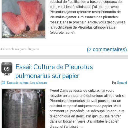
substrat de fructification à base de copeaux de
bois, voici les résultats que j’ai obtenus avec
Pleurotus djamor (pleurote rose):Primordia de
Pleurotus djamor: Croissance des pleurotes
roses: Dans le prochain article, vous découvrirez
la fructification de Pleurotus citrinopileatus
(pleurote jaune).
(2 commentaires)
Cet article n'a pas d’étiquette
JUIN
Essai: Culture de Pleurotus
09
pulmonarius sur papier
2013
Essais de culture
,
Les substrats
Par
Samuel
Tweet Dans cet essai de culture, j’ai voulu
recycler un annuaire téléphonique afin de voir si
Pleurotus pulmonarius pouvait pousser sur un
substrat composé uniquement de papier. Voici
comment j’ai procédé: J’ai découpé un annuaire
téléphonique en deux, afin qu’il puisse rentrer
dans un bocal en verre. J’ai imbibé le papier
d’eau, et j’ai laissé …