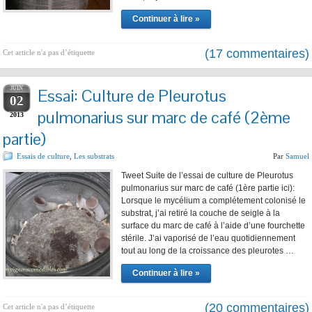
Continuer à lire »
(17 commentaires)
Cet article n'a pas d’étiquette
JUIN
Essai: Culture de Pleurotus
02
pulmonarius sur marc de café (2ème
2013
partie)
Essais de culture
,
Les substrats
Par
Samuel
Tweet Suite de l’essai de culture de Pleurotus
pulmonarius sur marc de café (1ère partie ici):
Lorsque le mycélium a complétement colonisé le
substrat, j’ai retiré la couche de seigle à la
surface du marc de café à l’aide d’une fourchette
stérile. J’ai vaporisé de l’eau quotidiennement
tout au long de la croissance des pleurotes …
Continuer à lire »
(20 commentaires)
Cet article n'a pas d’étiquette