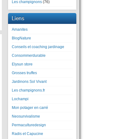
Les champignons
(76)
Liens
Amanites
BlogNature
Conseils et coaching jardinage
Consommerdurable
Elysun store
Grosses truffes
Jardinons Sol Vivant
Les champignons.fr
Lochampi
Mon potager en carré
Neosurvivalisme
Permaculturedesign
Radis et Capucine