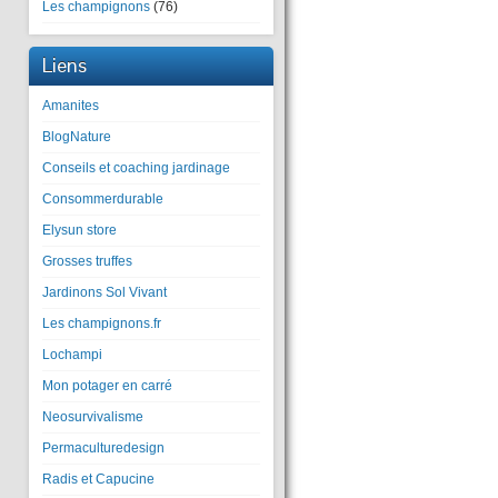
Les champignons
(76)
Liens
Amanites
BlogNature
Conseils et coaching jardinage
Consommerdurable
Elysun store
Grosses truffes
Jardinons Sol Vivant
Les champignons.fr
Lochampi
Mon potager en carré
Neosurvivalisme
Permaculturedesign
Radis et Capucine