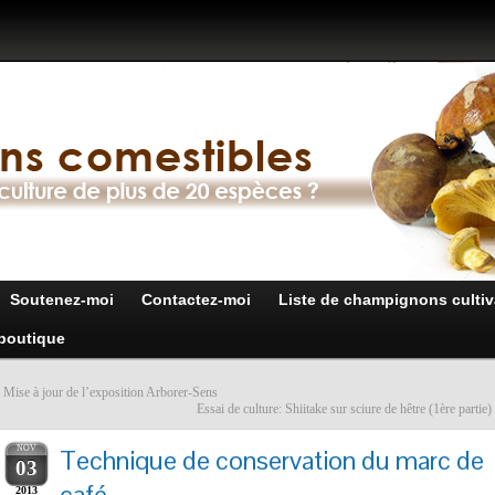
Soutenez-moi
Contactez-moi
Liste de champignons cultiv
boutique
«
Mise à jour de l’exposition Arborer-Sens
Essai de culture: Shiitake sur sciure de hêtre (1ère partie)
NOV
Technique de conservation du marc de
03
café
2013