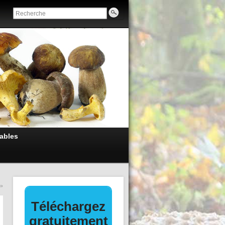
ables
»