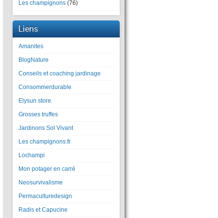
Les champignons
(76)
Liens
Amanites
BlogNature
Conseils et coaching jardinage
Consommerdurable
Elysun store
Grosses truffes
Jardinons Sol Vivant
Les champignons.fr
Lochampi
Mon potager en carré
Neosurvivalisme
Permaculturedesign
Radis et Capucine