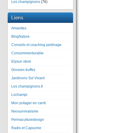
Les champignons
(76)
Liens
Amanites
BlogNature
Conseils et coaching jardinage
Consommerdurable
Elysun store
Grosses truffes
Jardinons Sol Vivant
Les champignons.fr
Lochampi
Mon potager en carré
Neosurvivalisme
Permaculturedesign
Radis et Capucine