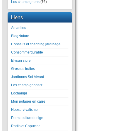
Les champignons
(76)
Liens
Amanites
BlogNature
Conseils et coaching jardinage
Consommerdurable
Elysun store
Grosses truffes
Jardinons Sol Vivant
Les champignons.fr
Lochampi
Mon potager en carré
Neosurvivalisme
Permaculturedesign
Radis et Capucine