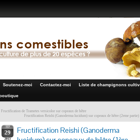
Soutenez-moi
Contactez-moi
Liste de champignons cultiv
boutique
«
Fructification de Trametes versicolor sur copeaux de hêtre
Fructification Reishi (Ganoderma lucidum) sur copeaux de hêtre (2eme partie)
SEP
Fructification Reishi (Ganoderma
29
lucidum) sur copeaux de hêtre (1ère
2013