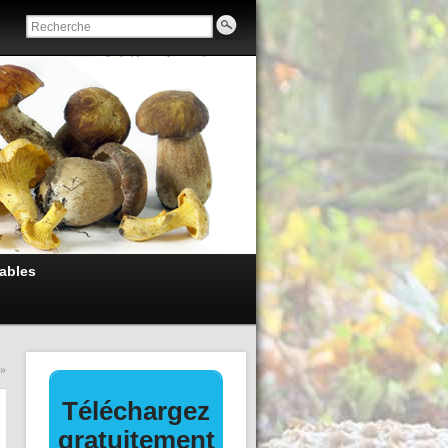
ables
»