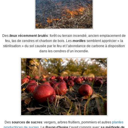
Des
lieux récemment brulés
: forêt ou terrain incendié, ancien emplacement de
feu, tas de cendres et charbon de bois. Les
morilles
semblent apprécier « la
stérilisation » du sol causée par le feu et l’abondance de carbone à disposition
dans les cendres d’un incendie.
Des
sources de sucres
: vergers, arbres fruitiers, pommiers et autres
plantes
productrices de sucres
. Le
Baron d’Ivoire
l’avait compris avec
sa méthode de