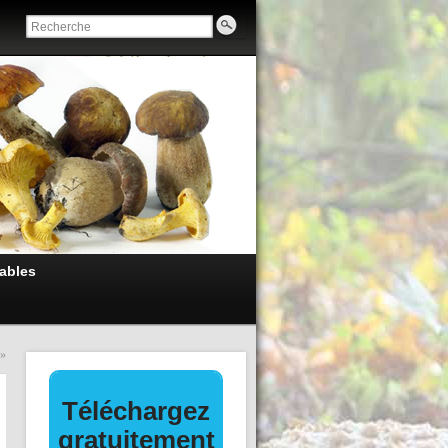
ables
»