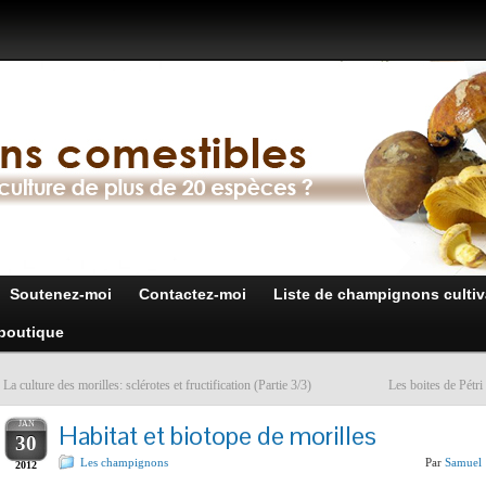
Soutenez-moi
Contactez-moi
Liste de champignons cultiv
boutique
«
La culture des morilles: sclérotes et fructification (Partie 3/3)
Les boites de Pétri
JAN
Habitat et biotope de morilles
30
Les champignons
Par
Samuel
2012