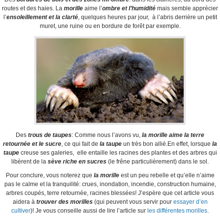
routes et des haies. La
morille
aime l’
ombre et l’humidité
mais semble apprécier
l’
ensoleillement et la clarté
, quelques heures par jour, à l’abris derrière un petit
muret, une ruine ou en bordure de forêt par exemple.
Des
trous de taupes
: Comme nous l’avons vu,
la morille aime la terre
retournée et le sucre
, ce qui fait de
la
t
aupe
un très bon allié.En effet, lorsque
la
taupe
creuse ses galeries, elle entaille les racines des plantes et des arbres qui
libèrent de la
sève riche en sucres
(le frêne particulièrement) dans le sol.
Pour conclure, vous noterez que
la morille
est un peu rebelle et qu’elle n’aime
pas le calme et la tranquilité: crues, inondation, incendie, construction humaine,
arbres coupés, terre retournée, racines blessées! J’espère que cet article vous
aidera à
trouver des morilles
(qui peuvent vous servir pour
essayer d’en
cultiver
)! Je vous conseille aussi de lire l’article sur
les différentes morilles
.