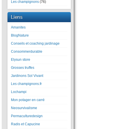
Les champignons
(76)
Liens
Amanites
BlogNature
Conseils et coaching jardinage
Consommerdurable
Elysun store
Grosses truffes
Jardinons Sol Vivant
Les champignons.fr
Lochampi
Mon potager en carré
Neosurvivalisme
Permaculturedesign
Radis et Capucine