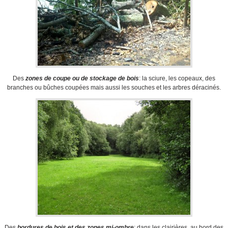
Des
zones de coupe ou de stockage de bois
: la sciure, les copeaux, des
branches ou bûches coupées mais aussi les souches et les arbres déracinés.
Des
bordures de bois et des zones mi-ombre
: dans les clairières, au bord des