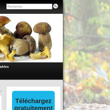
ables
»