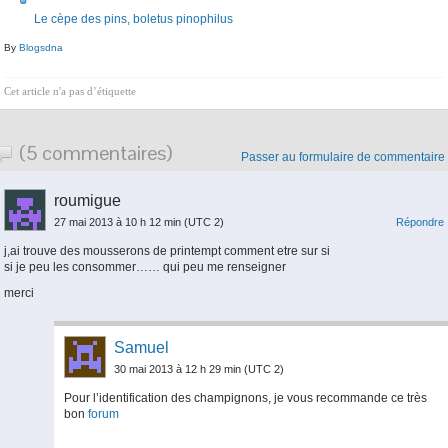
Le cèpe des pins, boletus pinophilus
By
Blogsdna
Cet article n'a pas d’étiquette
(5 commentaires)
Passer au formulaire de commentaire
roumigue
27 mai 2013 à 10 h 12 min
(UTC 2)
Répondre
j,ai trouve des mousserons de printempt comment etre sur si
si je peu les consommer…… qui peu me renseigner
merci
Samuel
30 mai 2013 à 12 h 29 min
(UTC 2)
Pour l’identification des champignons, je vous recommande ce très
bon
forum