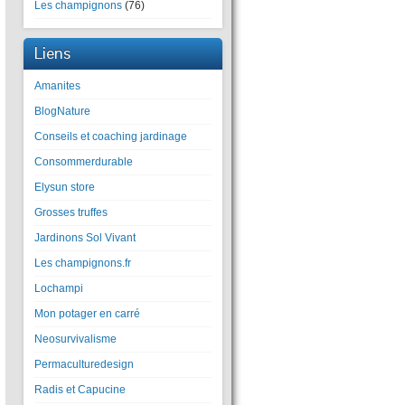
Les champignons
(76)
Liens
Amanites
BlogNature
Conseils et coaching jardinage
Consommerdurable
Elysun store
Grosses truffes
Jardinons Sol Vivant
Les champignons.fr
Lochampi
Mon potager en carré
Neosurvivalisme
Permaculturedesign
Radis et Capucine