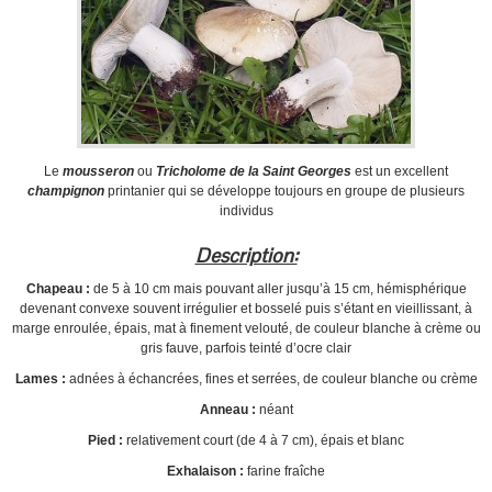
Le
mousseron
ou
Tricholome de la Saint Georges
est un excellent
champignon
printanier qui se développe toujours en groupe de plusieurs
individus
Description:
Chapeau :
de 5 à 10 cm mais pouvant aller jusqu’à 15 cm, hémisphérique
devenant convexe souvent irrégulier et bosselé puis s’étant en vieillissant, à
marge enroulée, épais, mat à finement velouté, de couleur blanche à crème ou
gris fauve, parfois teinté d’ocre clair
Lames :
adnées à échancrées, fines et serrées, de couleur blanche ou crème
Anneau :
néant
Pied :
relativement court (de 4 à 7 cm), épais et blanc
Exhalaison :
farine fraîche