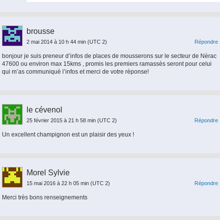
brousse
2 mai 2014 à 10 h 44 min
(UTC 2)
Répondre
bonjour je suis preneur d’infos de places de mousserons sur le secteur de Nèrac
47600 ou environ max 15kms , promis les premiers ramassès seront pour celui
qui m’as communiquè l’infos et merci de votre rèponse!
le cévenol
25 février 2015 à 21 h 58 min
(UTC 2)
Répondre
Un excellent champignon est un plaisir des yeux !
Morel Sylvie
15 mai 2016 à 22 h 05 min
(UTC 2)
Répondre
Merci très bons renseignements