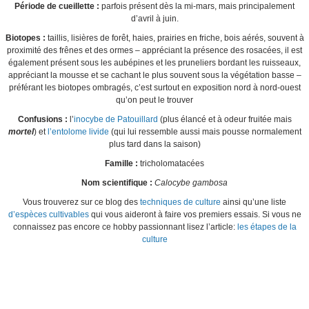
Période de cueillette :
parfois présent dès la mi-mars, mais principalement
d’avril à juin.
Biotopes :
taillis, lisières de forêt, haies, prairies en friche, bois aérés, souvent à
proximité des frênes et des ormes – appréciant la présence des rosacées, il est
également présent sous les aubépines et les pruneliers bordant les ruisseaux,
appréciant la mousse et se cachant le plus souvent sous la végétation basse –
préférant les biotopes ombragés, c’est surtout en exposition nord à nord-ouest
qu’on peut le trouver
Confusions :
l’
inocybe de Patouillard
(plus élancé et à odeur fruitée mais
mortel
) et
l’entolome livide
(qui lui ressemble aussi mais pousse normalement
plus tard dans la saison)
Famille :
tricholomatacées
Nom scientifique :
Calocybe gambosa
Vous trouverez sur ce blog des
techniques de culture
ainsi qu’une liste
d’espèces cultivables
qui vous aideront à faire vos premiers essais. Si vous ne
connaissez pas encore ce hobby passionnant lisez l’article:
les étapes de la
culture