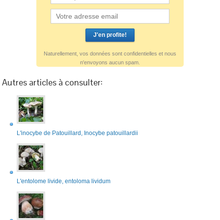
Naturellement, vos données sont confidentielles et nous
n'envoyons aucun spam.
Autres articles à consulter:
L'inocybe de Patouillard, Inocybe patouillardii
L'entolome livide, entoloma lividum