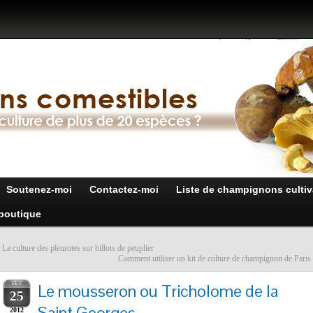
Soutenez-moi
Contactez-moi
Liste de champignons cultiv
boutique
«
La culture des pleurotes sur billots de peuplier
Comment utiliser un kit de culture de champignon de Paris
FÉV
Le mousseron ou Tricholome de la
25
Saint Georges
2012