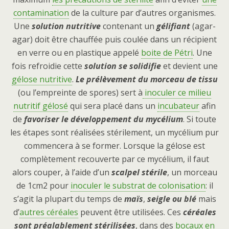
contamination
de la culture par d’autres organismes.
Une
solution nutritive
contenant un
gélifiant
(agar-
agar) doit être chauffée puis coulée dans un récipient
en verre ou en plastique appelé
boite de Pétri
. Une
fois refroidie cette
solution se solidifie
et devient une
gélose nutritive
.
Le
pr
élèvement du morceau de tissu
(ou l’empreinte de spores) sert à
inoculer ce milieu
nutritif gélosé
qui sera placé dans un
incubateur
afin
de
favoriser le développement du mycélium
. Si toute
les étapes sont réalisées stérilement, un mycélium pur
commencera à se former. Lorsque la gélose est
complètement recouverte par ce mycélium, il faut
alors couper, à l’aide d’un
scalpel stérile
, un morceau
de 1cm2 pour
inoculer le substrat de colonisation
: il
s’agit la plupart du temps de
maïs
,
seigle ou blé
mais
d’
autres céréales
peuvent être utilisées. Ces
céréales
sont préalablement stérilisées
, dans des
bocaux en