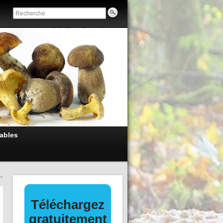
ables
»