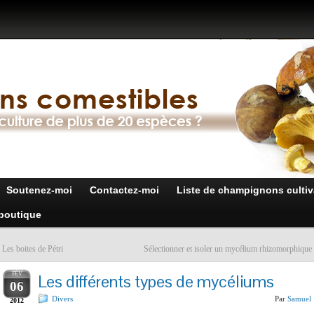
Soutenez-moi
Contactez-moi
Liste de champignons cultiv
boutique
«
Les boites de Pétri
Sélectionner et isoler un mycélium rhizomorphique
FÉV
Les différents types de mycéliums
06
Divers
Par
Samuel
2012