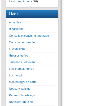
Les champignons
(76)
Liens
Amanites
BlogNature
Conseils et coaching jardinage
Consommerdurable
Elysun store
Grosses truffes
Jardinons Sol Vivant
Les champignons.fr
Lochampi
Mon potager en carré
Neosurvivalisme
Permaculturedesign
Radis et Capucine