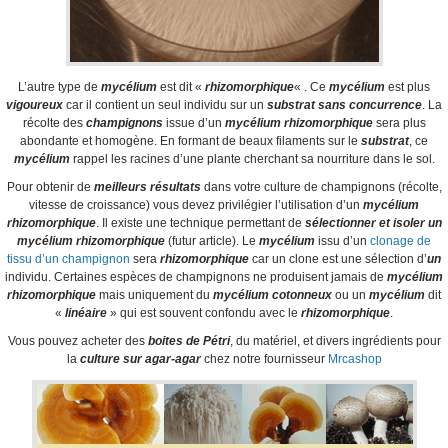
L’autre type de
mycélium
est dit «
rhizomorphique
« . Ce
mycélium
est plus
vigoureux
car il contient un seul individu sur un
substrat sans concurrence
. La
récolte des
champignons
issue d’un
mycélium rhizomorphique
sera plus
abondante et homogène. En formant de beaux filaments sur le
substrat
, ce
mycélium
rappel les racines d’une plante cherchant sa nourriture dans le sol.
Pour obtenir de
meilleurs résultats
dans votre culture de champignons (récolte,
vitesse de croissance) vous devez privilégier l’utilisation d’un
mycélium
rhizomorphique
. Il existe une technique permettant de
sélectionner et isoler un
mycélium rhizomorphique
(futur article). Le
mycélium
issu d’un
clonage de
tissu d’un champignon
sera
rhizomorphique
car un clone est une sélection d’
un
individu. Certaines espèces de champignons ne produisent jamais de
mycélium
rhizomorphique
mais uniquement du
mycélium cotonneux
ou un
mycélium
dit
«
linéaire
» qui est souvent confondu avec le
rhizomorphique
.
Vous pouvez acheter des
boites de Pétri
, du matériel, et divers ingrédients pour
la
culture sur agar-agar
chez notre fournisseur
Mrcashop