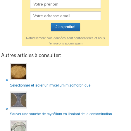
Naturellement, vos données sont confidentielles et nous
n'envoyons aucun spam.
Autres articles à consulter:
Sélectionner et isoler un mycélium rhizomorphique
Sauver une souche de mycélium en l'isolant de la contamination