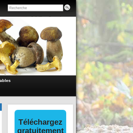
ables
La culture de mycélium
sur agar-agar ou milieu