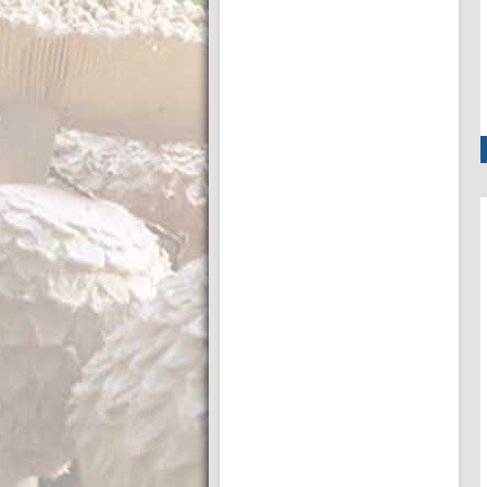
lors de la culture
Tweet Afin de mener à bien une culture de
champignons, vous devez respecter quelques
règles de stérilité. En effet les différents substrat
Voir l'article entier
utilisés sont riches en sucres et peuvent être
contaminés par d’autres micro-organismes (levures, bactéries ou spores).
L’objectif est de coloniser le substrat uniquement avec les spores ou le
mycélium du champignon que l’on …