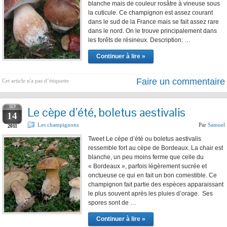
blanche mais de couleur rosâtre à vineuse sous
la cuticule. Ce champignon est assez courant
dans le sud de la France mais se fait assez rare
dans le nord. On le trouve principalement dans
les forêts de résineux. Description: …
Continuer à lire »
Faire un commentaire
Cet article n'a pas d’étiquette
SEP
Le cèpe d’été, boletus aestivalis
14
Les champignons
Par
Samuel
2011
Tweet Le cèpe d’été ou boletus aestivalis
ressemble fort au cèpe de Bordeaux. La chair est
blanche, un peu moins ferme que celle du
« Bordeaux », parfois légèrement sucrée et
onctueuse ce qui en fait un bon comestible. Ce
champignon fait partie des espèces apparaissant
le plus souvent après les pluies d’orage. Ses
spores sont de …
Continuer à lire »