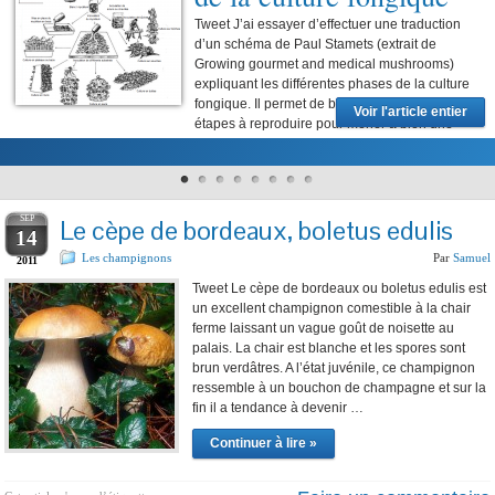
Tweet J’ai essayer d’effectuer une traduction
d’un schéma de Paul Stamets (extrait de
Growing gourmet and medical mushrooms)
expliquant les différentes phases de la culture
fongique. Il permet de bien visualiser les
Voir l'article entier
étapes à reproduire pour mener à bien une
culture de champignons comestibles. Le premier objectif lors d’une culture de
champignons est d’obtenir une …
SEP
Le cèpe de bordeaux, boletus edulis
14
Les champignons
Par
Samuel
2011
Tweet Le cèpe de bordeaux ou boletus edulis est
un excellent champignon comestible à la chair
ferme laissant un vague goût de noisette au
palais. La chair est blanche et les spores sont
brun verdâtres. A l’état juvénile, ce champignon
ressemble à un bouchon de champagne et sur la
fin il a tendance à devenir …
Continuer à lire »