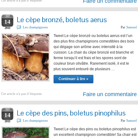
Faire un commentaire
Cet article n'a pas d’étiquette
SEP
Le cèpe bronzé, boletus aerus
14
Les champignons
Par
Samuel
2011
Tweet Le cèpe bronzé ou boletus aerus est l’un
des plus fins champignons comestibles des bois
qui dégage son arôme avec intensité à la
cuisson. La chair du cèpe bronzé est blanche et
ferme lorsqu’il est frais et les spores sont de
couleur brun olivâtre. Rarement isolé, il est le
plus souvent entouré de plusieurs …
Continuer à lire »
Faire un commentaire
Cet article n'a pas d’étiquette
SEP
Le cèpe des pins, boletus pinophilus
14
Les champignons
Par
Samuel
2011
Tweet Le cèpe des pins ou boletus pinophilus est
un excellent champignon comestible! Sa chair est