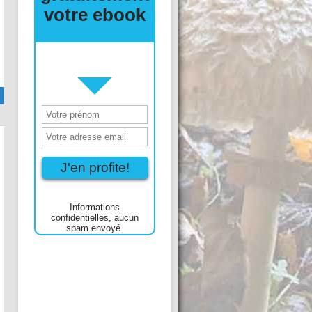
gélosé
Tweet Qu’est ce que l’agar-agar? L’agar-agar
est un produit gélifiant obtenu à partir d’algues
rouges. Il est utilisé en cuisine pour remplacer
Voir l'article entier
la gélatine animale car c’est un liant et gélifiant
végétal très efficace. Nous pouvons le trouver sous forme de poudre dans les
magasins bio, les grandes surfaces (rayon levure, sucre vanillé) mais
surement …