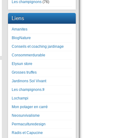
Les champignons
(76)
Liens
Amanites
BlogNature
Conseils et coaching jardinage
Consommerdurable
Elysun store
Grosses truffes
Jardinons Sol Vivant
Les champignons.fr
Lochampi
Mon potager en carré
Neosurvivalisme
Permaculturedesign
Radis et Capucine