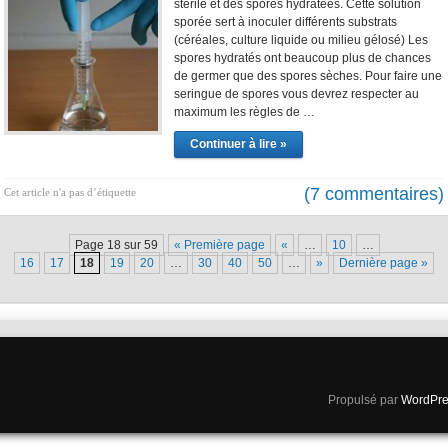
stérile et des spores hydratées. Cette solution
sporée sert à inoculer différents substrats
(céréales, culture liquide ou milieu gélosé) Les
spores hydratés ont beaucoup plus de chances
de germer que des spores sèches. Pour faire une
seringue de spores vous devrez respecter au
maximum les règles de …
Continuer à lire »
(7 commentaires)
Cet article n'a pas d’étiquette
Page 18 sur 59
« Première page
«
…
10
…
16
17
18
19
20
…
30
40
50
…
»
Dernière page »
Propulsé par
WordPre