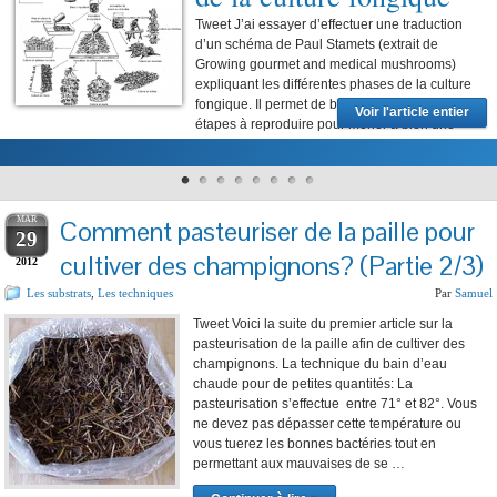
Tweet J’ai essayer d’effectuer une traduction
d’un schéma de Paul Stamets (extrait de
Growing gourmet and medical mushrooms)
expliquant les différentes phases de la culture
fongique. Il permet de bien visualiser les
Voir l'article entier
étapes à reproduire pour mener à bien une
culture de champignons comestibles. Le premier objectif lors d’une culture de
champignons est d’obtenir une …
MAR
Comment pasteuriser de la paille pour
29
cultiver des champignons? (Partie 2/3)
2012
Les substrats
,
Les techniques
Par
Samuel
Tweet Voici la suite du premier article sur la
pasteurisation de la paille afin de cultiver des
champignons. La technique du bain d’eau
chaude pour de petites quantités: La
pasteurisation s’effectue entre 71° et 82°. Vous
ne devez pas dépasser cette température ou
vous tuerez les bonnes bactéries tout en
permettant aux mauvaises de se …