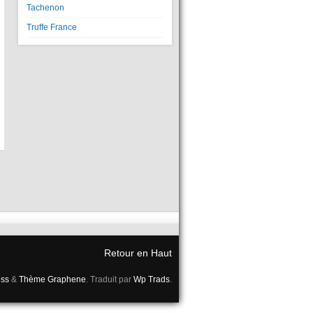
Tachenon
Truffe France
Retour en Haut
ss
&
Thème Graphene
. Traduit par
Wp Trads
.