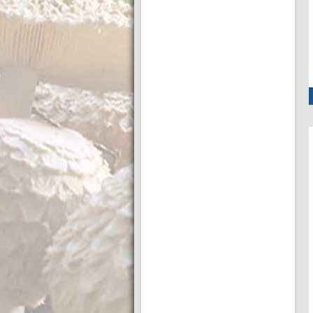
lors de la culture
Tweet Afin de mener à bien une culture de
champignons, vous devez respecter quelques
règles de stérilité. En effet les différents substrat
Voir l'article entier
utilisés sont riches en sucres et peuvent être
contaminés par d’autres micro-organismes (levures, bactéries ou spores).
L’objectif est de coloniser le substrat uniquement avec les spores ou le
mycélium du champignon que l’on …