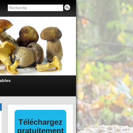
ables
La culture de mycélium
sur agar-agar ou milieu