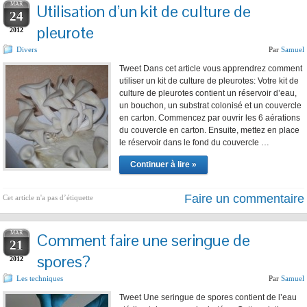
MAR
Utilisation d’un kit de culture de
24
pleurote
2012
Divers
Par
Samuel
Tweet Dans cet article vous apprendrez comment
utiliser un kit de culture de pleurotes: Votre kit de
culture de pleurotes contient un réservoir d’eau,
un bouchon, un substrat colonisé et un couvercle
en carton. Commencez par ouvrir les 6 aérations
du couvercle en carton. Ensuite, mettez en place
le réservoir dans le fond du couvercle …
Continuer à lire »
Faire un commentaire
Cet article n'a pas d’étiquette
MAR
Comment faire une seringue de
21
spores?
2012
Les techniques
Par
Samuel
Tweet Une seringue de spores contient de l’eau