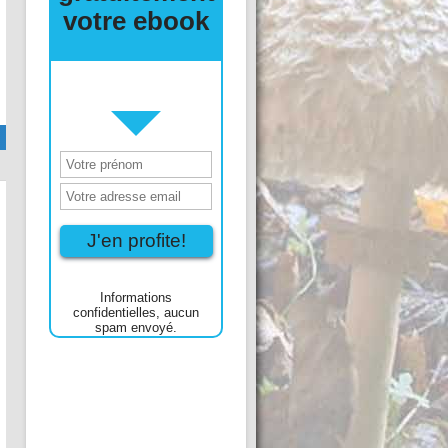
gélosé
Tweet Qu’est ce que l’agar-agar? L’agar-agar
est un produit gélifiant obtenu à partir d’algues
rouges. Il est utilisé en cuisine pour remplacer
Voir l'article entier
la gélatine animale car c’est un liant et gélifiant
végétal très efficace. Nous pouvons le trouver sous forme de poudre dans les
magasins bio, les grandes surfaces (rayon levure, sucre vanillé) mais
surement …