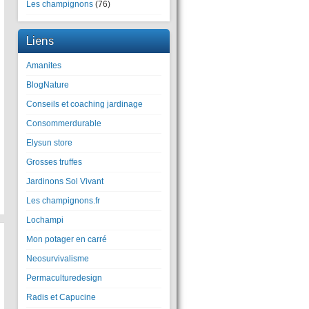
Les champignons
(76)
Liens
Amanites
BlogNature
Conseils et coaching jardinage
Consommerdurable
Elysun store
Grosses truffes
Jardinons Sol Vivant
Les champignons.fr
Lochampi
Mon potager en carré
Neosurvivalisme
Permaculturedesign
Radis et Capucine