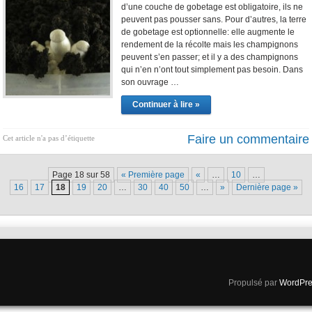
d’une couche de gobetage est obligatoire, ils ne
peuvent pas pousser sans. Pour d’autres, la terre
de gobetage est optionnelle: elle augmente le
rendement de la récolte mais les champignons
peuvent s’en passer; et il y a des champignons
qui n’en n’ont tout simplement pas besoin. Dans
son ouvrage …
Continuer à lire »
Faire un commentaire
Cet article n'a pas d’étiquette
Page 18 sur 58
« Première page
«
…
10
…
16
17
18
19
20
…
30
40
50
…
»
Dernière page »
Propulsé par
WordPre