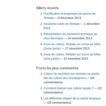
Billets récents
Fructification et empreintes de spores de
Shiitake
— 8 décembre 2013
Deuxième volée de Shiitake
— 1 décembre
2013
Réhydratation du substrat et technique du
choc thermique
— 24 novembre 2013
Essai de culture: Shiitake sur sciure de hêtre
(2eme partie)
— 17 novembre 2013
Essai de culture: Shiitake sur sciure de hêtre
(1ère partie)
— 10 novembre 2013
Posts les plus commentés
Culture de mycélium sur céréales ou grains
afin de cultiver des champignons
— (45
commentaires)
Comment réaliser une culture liquide ?
— (32
commentaires)
Les différentes étapes de la culture fongique
— (30 commentaires)