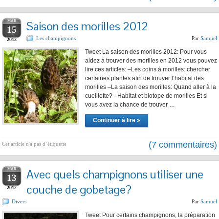
MAR
Saison des morilles 2012
15
Les champignons
Par
Samuel
2012
Tweet La saison des morilles 2012: Pour vous
aidez à trouver des morilles en 2012 vous pouvez
lire ces articles: –Les coins à morilles: chercher
certaines plantes afin de trouver l’habitat des
morilles –La saison des morilles: Quand aller à la
cueillette? –Habitat et biotope de morilles Et si
vous avez la chance de trouver …
Continuer à lire »
(7 commentaires)
Cet article n'a pas d’étiquette
MAR
Avec quels champignons utiliser une
13
couche de gobetage?
2012
Divers
Par
Samuel
Tweet Pour certains champignons, la préparation