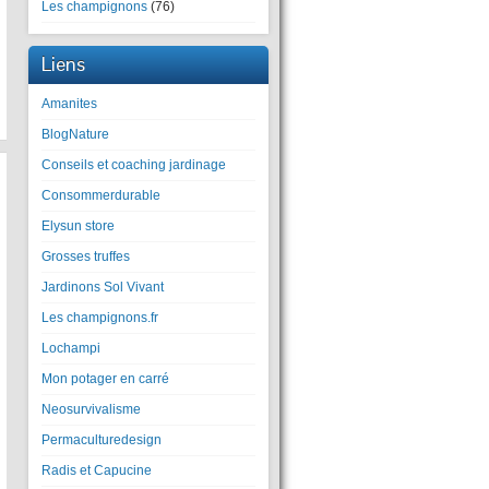
Les champignons
(76)
Liens
Amanites
BlogNature
Conseils et coaching jardinage
Consommerdurable
Elysun store
Grosses truffes
Jardinons Sol Vivant
Les champignons.fr
Lochampi
Mon potager en carré
Neosurvivalisme
Permaculturedesign
Radis et Capucine