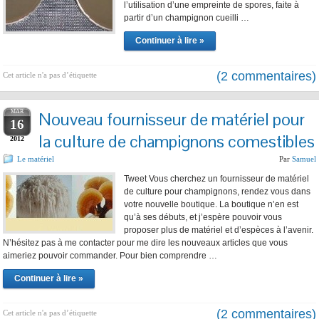
l’utilisation d’une empreinte de spores, faite à
partir d’un champignon cueilli …
Continuer à lire »
(2 commentaires)
Cet article n'a pas d’étiquette
MAR
Nouveau fournisseur de matériel pour
16
la culture de champignons comestibles
2012
Le matériel
Par
Samuel
Tweet Vous cherchez un fournisseur de matériel
de culture pour champignons, rendez vous dans
votre nouvelle boutique. La boutique n’en est
qu’à ses débuts, et j’espère pouvoir vous
proposer plus de matériel et d’espèces à l’avenir.
N’hésitez pas à me contacter pour me dire les nouveaux articles que vous
aimeriez pouvoir commander. Pour bien comprendre …
Continuer à lire »
(2 commentaires)
Cet article n'a pas d’étiquette